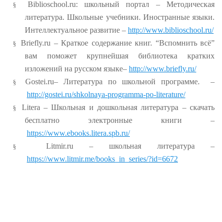
Biblioschool.ru: школьный портал – Методическая
§
литература. Школьные учебники. Иностранные языки.
Интеллектуальное развитие –
http://www.biblioschool.ru/
Briefly.ru – Краткое содержание книг. “Вспомнить всё”
§
вам поможет крупнейшая библиотека кратких
изложений на русском языке–
http://www.briefly.ru/
Gostei.ru– Литература по школьной программе. –
§
http://gostei.ru/shkolnaya-programma-po-literature/
Litera – Школьная и дошкольная литература – скачать
§
бесплатно электронные книги –
https://www.ebooks.litera.spb.ru/
Litmir.ru – школьная литература –
§
https://www.litmir.me/books_in_series/?id=6672