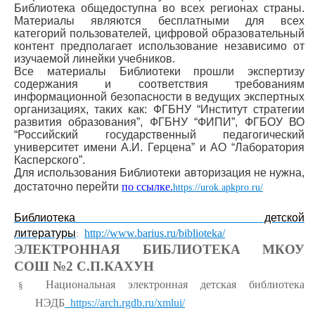
Библиотека общедоступна во всех регионах страны.
Материалы являются бесплатными для всех
категорий пользователей, цифровой образовательный
контент предполагает использование независимо от
изучаемой линейки учебников.
Все материалы Библиотеки прошли экспертизу
содержания и соответствия требованиям
информационной безопасности в ведущих экспертных
организациях, таких как: ФГБНУ “Институт стратегии
развития образования”, ФГБНУ “ФИПИ”, ФГБОУ ВО
“Российский государственный педагогический
университет имени А.И. Герцена” и АО “Лаборатория
Касперского”.
Для использования Библиотеки авторизация не нужна,
достаточно перейти
по ссылке.
https://urok.apkpro.ru/
Библиотека детской
литературы
http://www.barius.ru/biblioteka/
:
ЭЛЕКТРОННАЯ БИБЛИОТЕКА МКОУ
СОШ №2 С.П.КАХУН
Национальная электронная детская библиотека
§
НЭДБ
https://arch.rgdb.ru/xmlui/