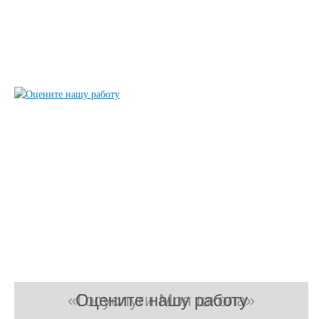
«Госуслуги Моя школа»
Оцените нашу работу