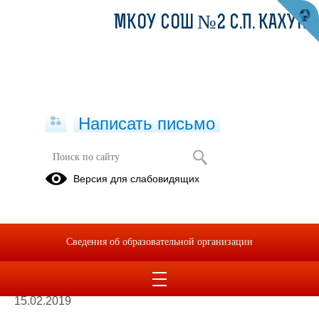
МКОУ СОШ №2 С.П. КАХУН
Написать письмо
Часто задаваемые вопросы
Версия для слабовидящих
1. Вопрос:
Здравствуйте, я хочу отправить своего ребенка к вам в
школу, что мне нужно сделать?
Ответ:
Сведения об образовательной организации
Здравствуйте, у нас на сайте есть страничка
Прием в
школу
, там даются пошаговые инструкции.
15.02.2019