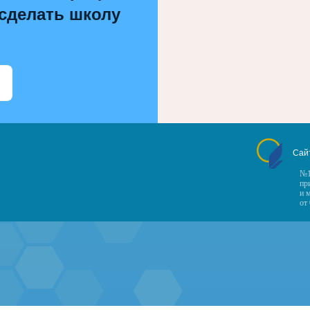
 сделать школу
Сай
№1
пр
и 
от