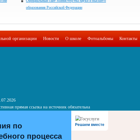
ссии
Официальный сайт Министерства науки и высшего
образования Российской Федерации
ельной организации
Новости
О школе
Фотоальбомы
Контакты
.07.2026
тивная прямая ссылка на источник обязательна
ния по
Решаем вместе
ебного процесса