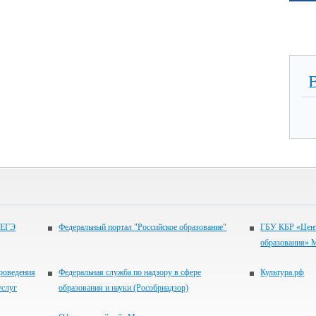
 ЕГЭ
Федеральный портал "Российское образование"
ГБУ КБР «Цент
образования» 
проведения
Федеральная служба по надзору в сфере
Культура.рф
услуг
образования и науки (Рособрнадзор)