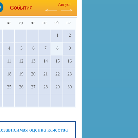
Август
События
вт
ср
чт
пт
сб
вс
1
2
4
5
6
7
8
9
11
12
13
14
15
16
18
19
20
21
22
23
25
26
27
28
29
30
езависимая оценка качества