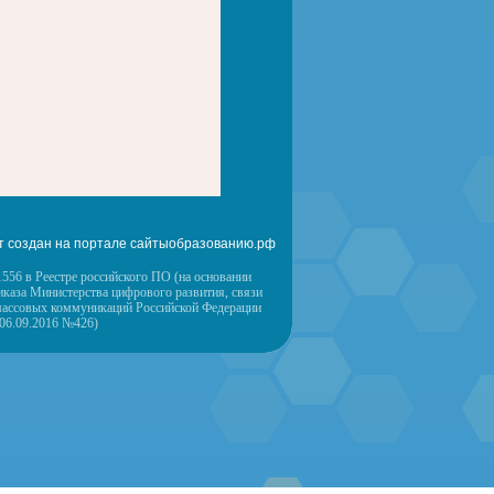
т создан на портале сайтыобразованию.рф
556 в Реестре российского ПО (на основании
иказа Министерства цифрового развития, связи
массовых коммуникаций Российской Федерации
 06.09.2016 №426)