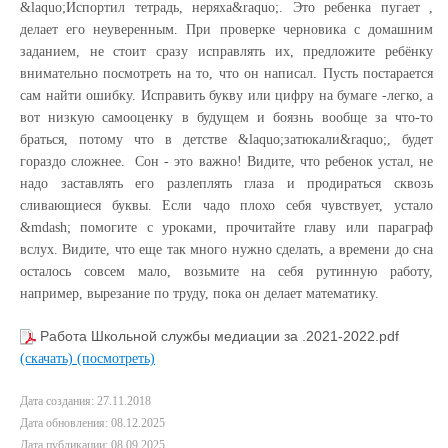
&laquo;Испортил тетрадь, неряха&raquo;. Это ребенка пугает ,
делает его неуверенным. При проверке черновика с домашним
заданием, не стоит сразу исправлять их, предложите ребёнку
внимательно посмотреть на то, что он написал. Пусть постарается
сам найти ошибку. Исправить букву или цифру на бумаге -легко, а
вот низкую самооценку в будущем и боязнь вообще за что-то
браться, потому что в детстве &laquo;затюкали&raquo;, будет
гораздо сложнее. Сон - это важно! Видите, что ребенок устал, не
надо заставлять его разлеплять глаза и продираться сквозь
сливающиеся буквы. Если чадо плохо себя чувствует, устало
&mdash; помогите с уроками, прочитайте главу или параграф
вслух. Видите, что еще так много нужно сделать, а времени до сна
осталось совсем мало, возьмите на себя рутинную работу,
например, вырезание по труду, пока он делает математику.
Работа Школьной службы медиации за .2021-2022.pdf
(скачать)
(посмотреть)
Дата создания: 27.11.2018
Дата обновления: 08.12.2025
Дата публикации: 08.09.2025