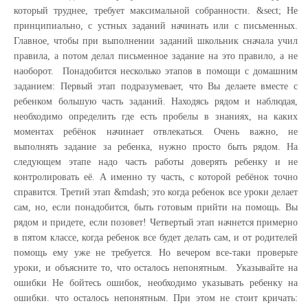
который труднее, требует максимальной собранности. &sect; Не
принципиально, с устных заданий начинать или с письменных.
Главное, чтобы при выполнении заданий школьник сначала учил
правила, а потом делал письменное задание на это правило, а не
наоборот. Понадобится несколько этапов в помощи с домашним
заданием: Первый этап подразумевает, что Вы делаете вместе с
ребенком большую часть заданий. Находясь рядом и наблюдая,
необходимо определить где есть пробелы в знаниях, на каких
моментах ребёнок начинает отвлекаться. Очень важно, не
выполнять задание за ребенка, нужно просто быть рядом. На
следующем этапе надо часть работы доверять ребенку и не
контролировать её. А именно ту часть, с которой ребёнок точно
справится. Третий этап &mdash; это когда ребенок все уроки делает
сам, но, если понадобится, быть готовым прийти на помощь. Вы
рядом и придете, если позовет! Четвертый этап начнется примерно
в пятом классе, когда ребенок все будет делать сам, и от родителей
помощь ему уже не требуется. Но вечером все-таки проверьте
уроки, и объясните то, что осталось непонятным. Указывайте на
ошибки Не бойтесь ошибок, необходимо указывать ребенку на
ошибки. что осталось непонятным. При этом не стоит кричать: