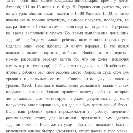
15-17 часов дня. Самое &laquo;активное&raquo; время у детей
&mdash; с 11 до 13 часов и с 16 до 19. Однако если учитывать, что
пятый урок обычно заканчивается в 13.00 &mdash; 13.30, а после
школы очень хорошо отдохнуть, немного погулять, пообедать, то
как раз ближе к 15 часам самое время садиться за уроки. Перерывы
во время выполнения уроков Во время выполнения домашних
заданий, необходимо давать ребенку возможность передохнуть.
Сделали один урок &ndash; 10 минут перерыв. В это время
школьник может попрыгать, побегать. Вообще в этот перерыв
можно разрешить ребенку делать то, что он хочет (исключая
компьютер и телевизор). Рабочее место для уроков Позаботьтесь,
чтобы у ребенка был свое рабочее место. Хороший стул, стол для
уроков с правильным светом. Советы по порядку выполнения
уроков. &sect; Начинайте выполнение домашнего задания с тех
предметов, которые больше нравятся вашему ребёнку, которые
легче даются. Это мотивирует, придёт уверенности: у меня
получается, мне понравилось, я и дальше буду делать уроки! &sect;
Если ваш ребенок долго переключается на работу, медленно
раскачивается, стоит, для разминки, предложить ему сделать
задания полегче. Если же ситуация обратная, школьник быстро
включается однако быстро утомляется, стоит начать с того урока,