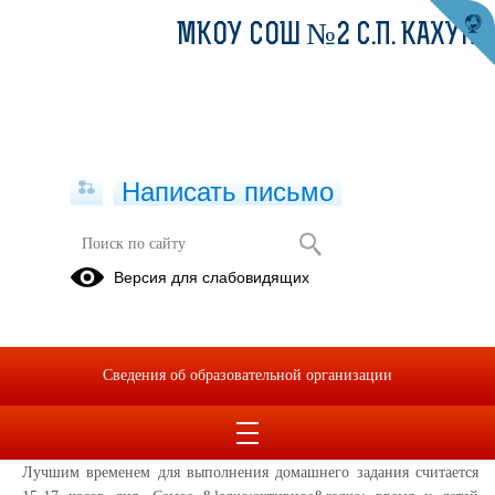
МКОУ СОШ №2 С.П. КАХУН
Написать письмо
Несколько рекомендаций как делать
Версия для слабовидящих
уроки с ребёнком
08.09.2025
Необходимо соблюдать несколько простых правил: Четкий график
Сведения об образовательной организации
выполнения уроков Выработайте график выполнения домашнего
задания, обсудите с ребенком то время, в которое он будет
приступать к выполнению домашних заданий и когда заканчивать.
Лучшим временем для выполнения домашнего задания считается