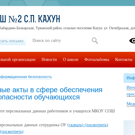
Ш №2 С.П. КАХУН
Кабардино-Балкарская, Урванский район, сельское поселение Кахун. ул. Октябрьская, до
сать письмо
ельной организации
Новости
О школе
Фотоальбомы
Контакты
формационная безопасность
Инф
Инте
ые акты в сфере обеспечения
прос
опасности обучающихся
Мед
ащите персональных данных работников и учащихся МКОУ СОШ
 персональных данных сотрудника ОУ
(скачать)
(посмотреть)
(посмотреть)