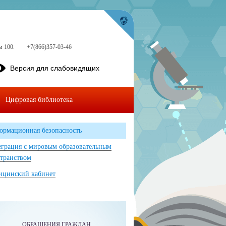
м 100.
+7(866)357-03-46
Версия для слабовидящих
Цифровая библиотека
ормационная безопасность
грация с мировым образовательным
транством
ицинский кабинет
ОБРАЩЕНИЯ ГРАЖДАН