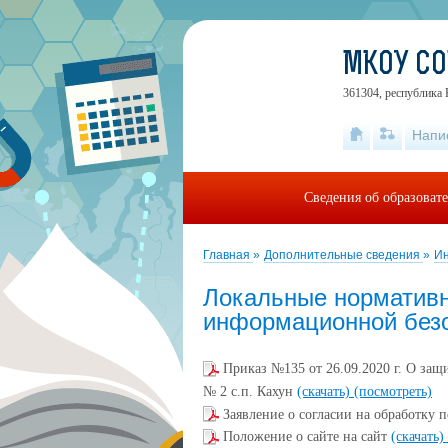
МКОУ СО
361304, республика 
Напи
Сведения об образоват
Главная
»
Дополнительные сведения
»
Ин
Локальные нормативн
информационной без
Приказ №135 от 26.09.2020 г. О з
№ 2 с.п. Кахун
(скачать)
(посмотреть)
Заявление о согласии на обработку
Положение о сайте на сайт
(скачать)