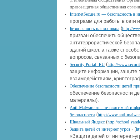
(Региональная Общественная Орган
правозащитная общественная орган
InternetSecure.ru — безопасность в 
программ для работы в сети 
(
Безопасность наших школ
http://ww
призван обеспечить обществ
антитеррористической безопа
зданий школ, а также способ
вопросов, связанных с безоп
(
Security Portal .RU
http://www.securit
защите информации, защите 
взаимодействиям, криптогра
Обеспечение безопасности детей при
обеспечение безопасности дет
материалы).
Anti-Malware.ru - независимый инф
(
безопасности
http://www.anti-malwar
(
Школьный Яндекс
http://school.yand
- (
Защита детей от интернет угроз
ht
«Защита детей от интернет-уг