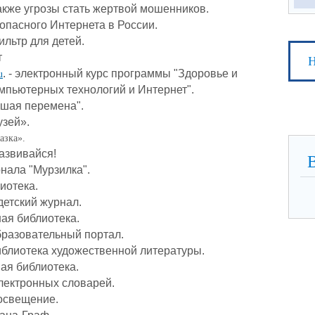
также угрозы стать жертвой мошенников.
опасного Интернета в России.
льтр для детей.
т
Н
. - электронный курс программы "Здоровье и
u
омпьютерных технологий и Интернет".
ьшая перемена".
узей».
азка».
развивайся!
нала "Мурзилка".
иотека.
етский журнал.
ая библиотека.
бразовательный портал.
блиотека художественной литературы.
ая библиотека.
лектронных словарей.
освещение.