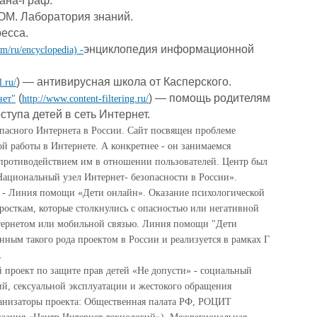
ана-Граф.
ОМ. Лаборатория знаний.
есса.
энциклопедия информационной
om/ru/encyclopedia) -
) — антивирусная школа от Касперского.
l.ru/
(
) — помощь родителям
нет"
http://www.content-filtering.ru/
ступа детей в сеть Интернет.
пасного Интернета в
России. Сайт посвящен проблеме
й работы в Интернете. А конкретнее - он занимаемся
противодействием им в отношении пользователей. Центр был
Национальный узел Интернет- безопасности в России».
-
Линия помощи «Дети онлайн». Оказание психологической
росткам, которые столкнулись с опасностью или негативной
нтернетом или мобильной связью. Линия помощи "Дети
нным такого рода проектом в России и реализуется в рамках Г
и.
 проект по защите прав детей «Не допусти» - социальный
ий, сексуальной эксплуатации и жестокого обращения
рганизаторы проекта: Общественная палата РФ, РОЦИТ