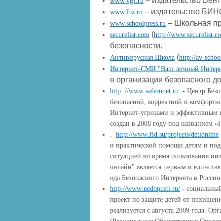
– издательство Вент
www.vgf.ru
– издательство БИН
www.lbz.ru
– Школьная пр
www.schoolpress.ru
(
securelist.com
http://www.securelist.c
безопасности.
(
Антивирусная Школа
http://av-schoo
Интернет-СМИ "Ваш личный Интер
в организации безопасного до
http
:
//
www
.
saferunet
.
ru
-
Центр Безо
безопасной, корректной и комфортно
Интернет-угрозами и эффективным 
создан в 2008 году под названием «
.
http
://
www
.
fid
.
su
/
projects
/
detionline
и практической помощи детям и под
ситуацией во время пользования и
онлайн" является первым и единстве
ода Безопасного Интернета в Росси
http
://
www
.
nedopusti
.
ru
/
- социальный
проект по защите детей от похищен
реализуется с августа 2009 года. О