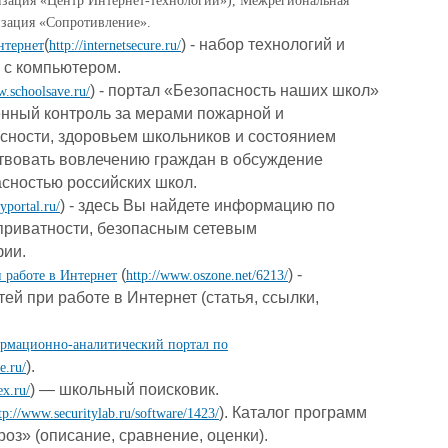
изация «Центр Интернет-технологий»), Межрегиональная
изация «Сопротивление».
(
) - набор технологий и
интернет
http://internetsecure.ru/
и с компьютером.
) - портал «Безопасность наших школ»
w.schoolsave.ru/
енный контроль за мерами пожарной и
сности, здоровьем школьников и состоянием
ствовать вовлечению граждан в обсуждение
асностью российских школ.
) - здесь Вы найдете информацию по
yportal.ru/
приватности, безопасным сетевым
фии.
(
) -
 работе в Интернет
http://www.oszone.net/6213/
ей при работе в Интернет (статья, ссылки,
ормационно-аналитический портал по
).
e.ru/
) — школьный поисковик.
ex.ru/
). Каталог программ
tp://www.securitylab.ru/software/1423/
роз» (описание, сравнение, оценки).