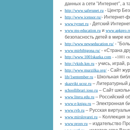
данных а сети "Интернет", а 
-
Центр Без
http://www.saferunet.ru
-
Интернет-фи
http://www.icensor.ru/
- Детский Интерне
www.tyrnet.ru
и
www.ms-education.ru
www.apkpro.r
безопасность детей в мире к
- "Бол
http://www.newseducation.ru/
- «Страна др
www.mirbibigona.ru/
http://www.1001skazka.com
- «1001 ск
- учись, играй, 
http://vkids.km.ru
- Сайт жур
http://www.murzilka.org/
- Школьная библ
lib/1sentember.ru
– Литературный д
skazvikt.ucoz.ru
– Сайт школьн
schoollibrari.ioso.ru
– Российский о
www.litera.edu.ru
– Электронная би
www.e-kniga.ru
– Русская виртуальн
www.rvb.ru
– Коллекция э
www.mirslovarei.ru
– издательство Пр
www.prosv.ru